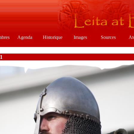
mbres
Agenda
Historique
Images
Sources
At
11