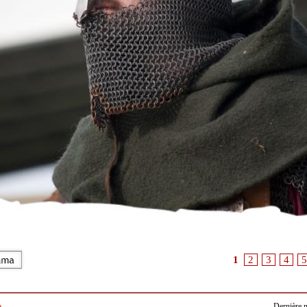
1
2
3
4
5
b
Dernière m