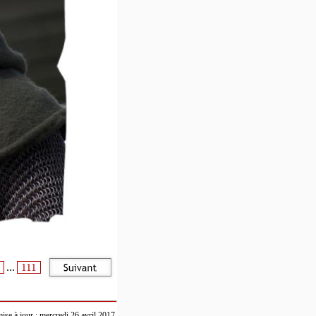
...
111
ise à jour : mercredi 26 avril 2017