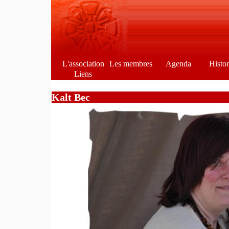
L'association
Les membres
Agenda
Histo
Liens
Kalt Bec