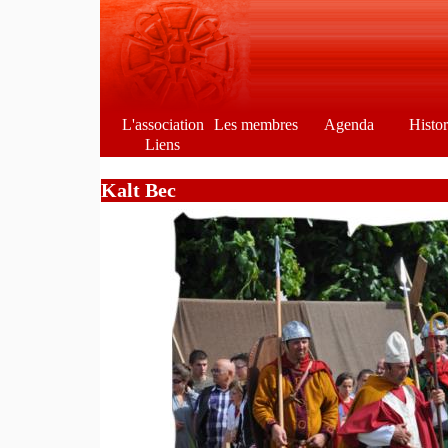
L'association
Les membres
Agenda
Histo
Liens
Kalt Bec