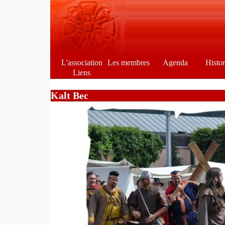
L'association
Les membres
Agenda
Histo
Liens
Kalt Bec