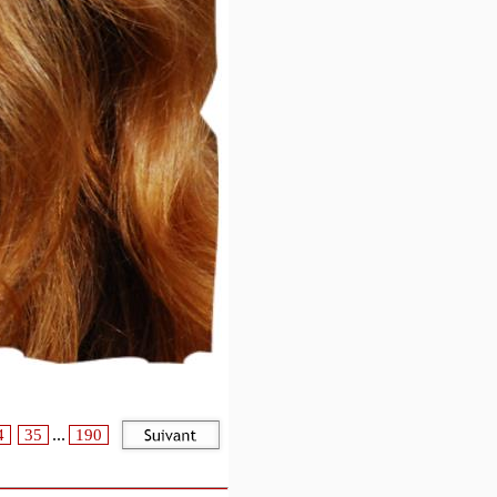
...
4
35
190