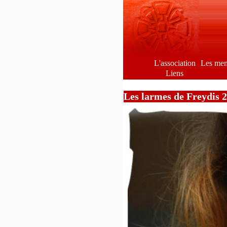
L'association
Les me
Liens
Les larmes de Freydis 