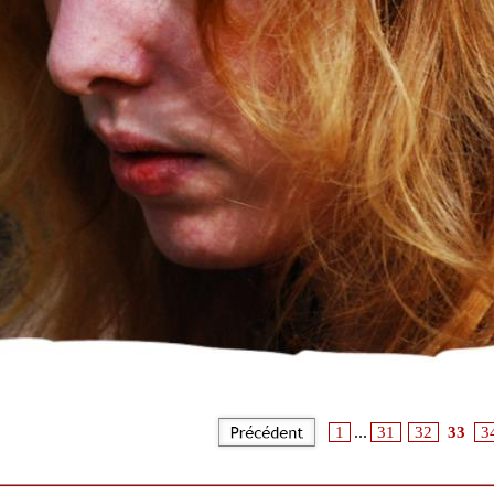
...
1
31
32
33
3