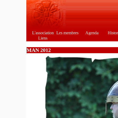
L'association
Les membres
Agenda
Histo
Liens
MAN 2012