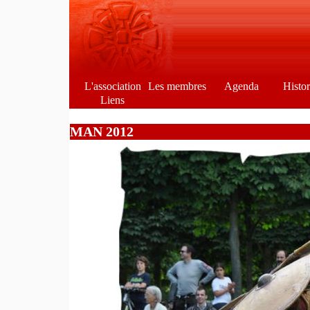
L'association
Les membres
Agenda
Histo
Liens
MAN 2012