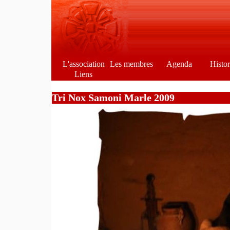
L'association
Les membres
Agenda
Histo
Liens
Tri Nox Samoni Marle 2009