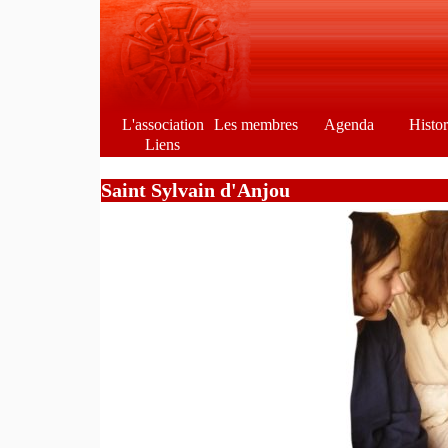
L'association
Les membres
Agenda
Histo
Liens
Saint Sylvain d'Anjou