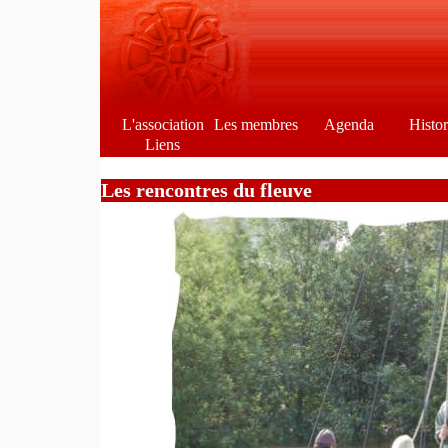
L'association
Les membres
Agenda
Histo
Liens
Les rencontres du fleuve