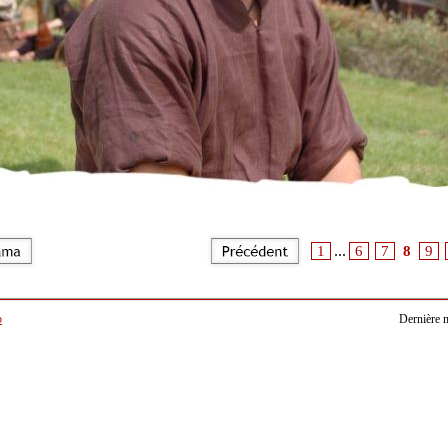
...
1
6
7
8
9
b
Dernière m