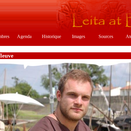
mbres
Agenda
Historique
Images
Sources
At
fleuve