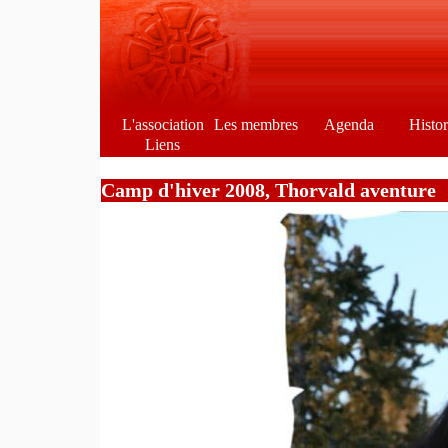
L'association
Les membres
Agenda
Histo
Liens
Camp d'hiver 2008, Thorvald aventure