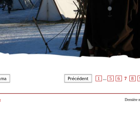
...
1
5
6
7
8
b
Dernière m