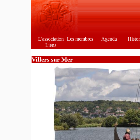
L'association
Les membres
Agenda
Histo
Liens
Villers sur Mer