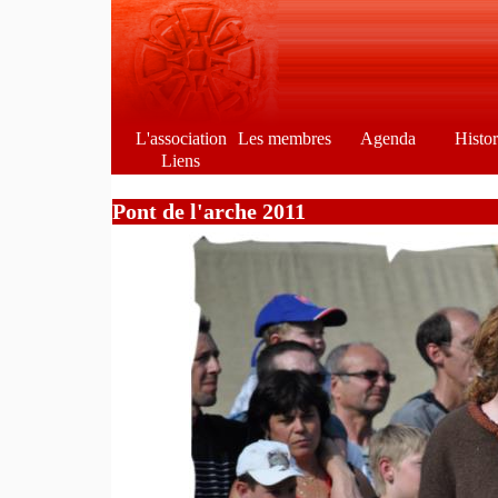
L'association
Les membres
Agenda
Histo
Liens
Pont de l'arche 2011