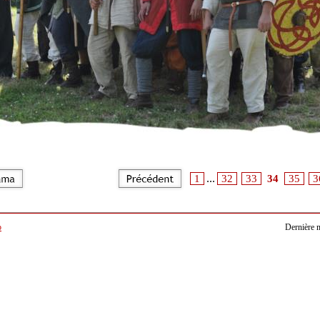
...
1
32
33
34
35
3
b
Dernière m