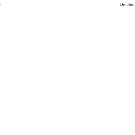
b
Dernière m